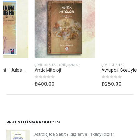
ÇEVIRI KITAPLAR
,
YENI ÇIKANLAR
ÇEVIRI KITAPLAR
Antik Mitoloji
Avrupalı Gözüyle Kafkaslar ve Orta Asya – Jules Joseph Leclercq
₺
400.00
₺
250.00
0
out of 5
0
out of 5
BEST SELLING PRODUCTS
Astrolojide Sabit Yıldızlar ve Takımyıldızlar