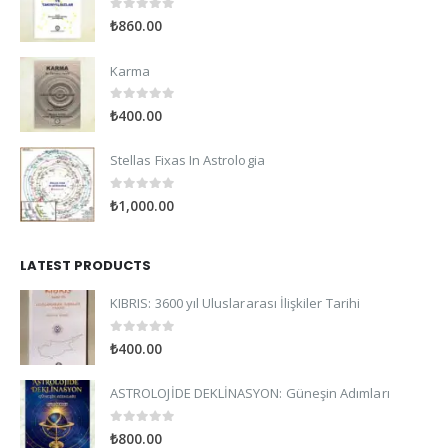
0
out of 5
₺
860.00
Karma
0
out of 5
₺
400.00
Stellas Fixas In Astrologia
0
out of 5
₺
1,000.00
LATEST PRODUCTS
KIBRIS: 3600 yıl Uluslararası İlişkiler Tarihi
0
out of 5
₺
400.00
ASTROLOJİDE DEKLİNASYON: Güneşin Adımları
0
out of 5
₺
800.00