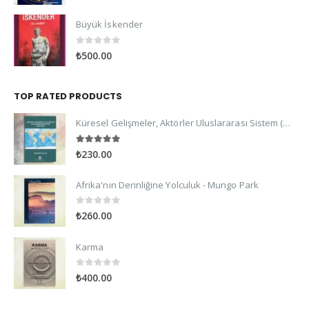
Büyük İskender
0
out of 5
₺
500.00
TOP RATED PRODUCTS
Küresel Gelişmeler, Aktörler Uluslararası Sistem (2022-2023)
5.00
out of 5
₺
230.00
Afrika'nın Derinliğine Yolculuk - Mungo Park
0
out of 5
₺
260.00
Karma
0
out of 5
₺
400.00