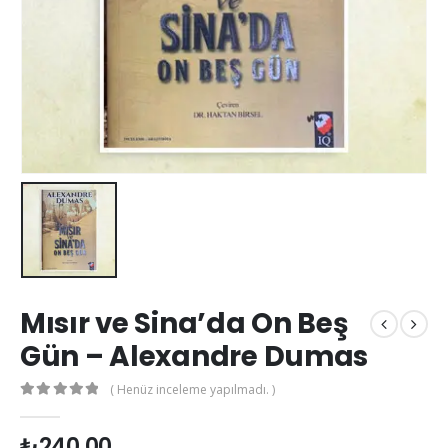
Mısır ve Sina’da On Beş
Gün – Alexandre Dumas
( Henüz inceleme yapılmadı. )
0
out of 5
₺
240.00