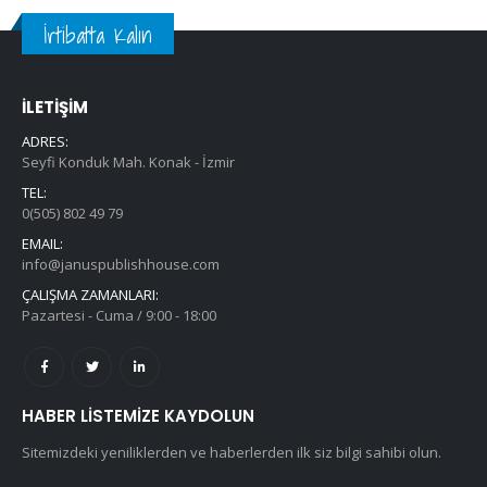
İrtibatta Kalın
İLETİŞİM
ADRES:
Seyfi Konduk Mah. Konak - İzmir
TEL:
0(505) 802 49 79
EMAIL:
info@januspublishhouse.com
ÇALIŞMA ZAMANLARI:
Pazartesi - Cuma / 9:00 - 18:00
HABER LISTEMIZE KAYDOLUN
Sitemizdeki yeniliklerden ve haberlerden ilk siz bilgi sahibi olun.