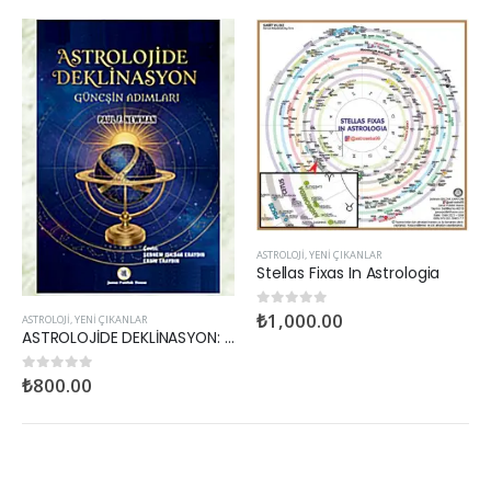
ASTROLOJI
,
YENI ÇIKANLAR
Stellas Fixas In Astrologia
₺
1,000.00
0
out of 5
ASTROLOJI
,
YENI ÇIKANLAR
ASTROLOJİDE DEKLİNASYON: Güneşin Adımları
₺
800.00
0
out of 5