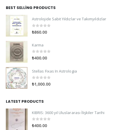
BEST SELLING PRODUCTS
Astrolojide Sabit Yıldızlar ve Takımyıldızlar
0
out of 5
₺
860.00
Karma
0
out of 5
₺
400.00
Stellas Fixas In Astrologia
0
out of 5
₺
1,000.00
LATEST PRODUCTS
KIBRIS: 3600 yıl Uluslararası İlişkiler Tarihi
0
out of 5
₺
400.00