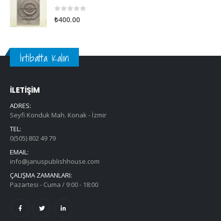
0
out of 5
₺
400.00
İrtibatta Kalın
İLETİŞİM
ADRES:
Seyfi Konduk Mah. Konak - İzmir
TEL:
0(505) 802 49 79
EMAIL:
info@januspublishhouse.com
ÇALIŞMA ZAMANLARI:
Pazartesi - Cuma / 9:00 - 18:00