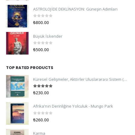
ASTROLOJİDE DEKLİNASYON: Güneşin Adımları
0
out of 5
₺
800.00
Büyük İskender
0
out of 5
₺
500.00
TOP RATED PRODUCTS
Küresel Gelişmeler, Aktörler Uluslararası Sistem (2022-2023)
5.00
out of 5
₺
230.00
Afrika'nın Derinliğine Yolculuk - Mungo Park
0
out of 5
₺
260.00
Karma