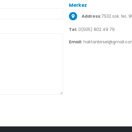
Merkez
Address:
7532 sok. No. 9
Tel:
0(505) 802 49 79
Email:
haktanbirsel@gmail.c