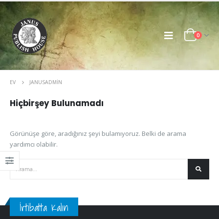
0
EV
JANUSADMIN
Hiçbirşey Bulunamadı
Görünüşe göre, aradığınız şeyi bulamıyoruz. Belki de arama
yardımcı olabilir.
İrtibatta Kalın