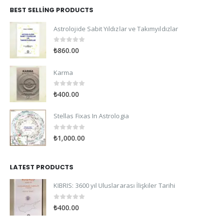
BEST SELLING PRODUCTS
Astrolojide Sabit Yıldızlar ve Takımyıldızlar
0
out of 5
₺
860.00
Karma
0
out of 5
₺
400.00
Stellas Fixas In Astrologia
0
out of 5
₺
1,000.00
LATEST PRODUCTS
KIBRIS: 3600 yıl Uluslararası İlişkiler Tarihi
0
out of 5
₺
400.00