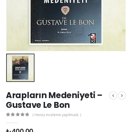
Arapların Medeniyeti –
Gustave Le Bon
( Henüz inceleme yapılmadı. )
0
out of 5
₺
400.00