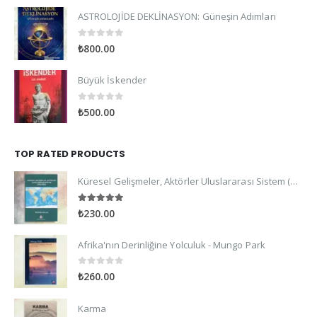
ASTROLOJİDE DEKLİNASYON: Güneşin Adımları
0
out of 5
₺
800.00
Büyük İskender
0
out of 5
₺
500.00
TOP RATED PRODUCTS
Küresel Gelişmeler, Aktörler Uluslararası Sistem (2022-2023)
5.00
out of 5
₺
230.00
Afrika'nın Derinliğine Yolculuk - Mungo Park
0
out of 5
₺
260.00
Karma