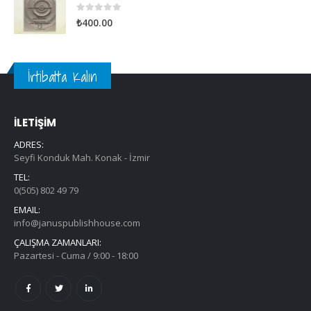
0
out of 5
₺
400.00
İrtibatta Kalın
İLETİŞİM
ADRES:
Seyfi Konduk Mah. Konak - İzmir
TEL:
0(505) 802 49 79
EMAIL:
info@januspublishhouse.com
ÇALIŞMA ZAMANLARI:
Pazartesi - Cuma / 9:00 - 18:00