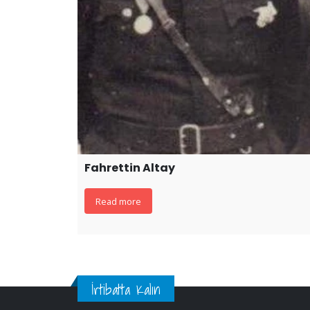
Fahrettin Altay
Read more
İrtibatta Kalın