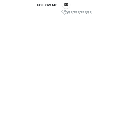
FOLLOW ME
05375375353