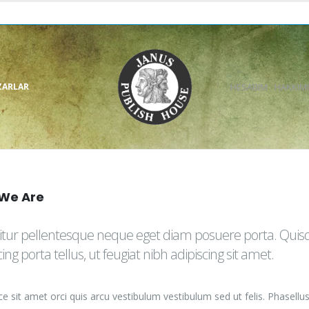
ZARLAR
HESABIM
HAKKIM
We Are
tur pellentesque neque eget diam posuere porta. Quisque
cing porta tellus, ut feugiat nibh adipiscing sit amet.
e sit amet orci quis arcu vestibulum vestibulum sed ut felis. Phasellus in