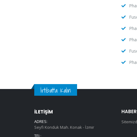
Phas
Fusc
Phas
Phas
Fusc
Phas
İrtibatta Kalın
HABER
İLETİŞİM
ADRES:
Sitemizd
Seyfi Konduk Mah. Konak - İzmir
TEL: