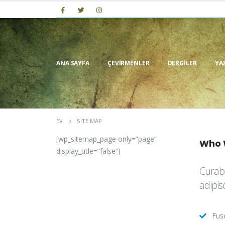
ANA SAYFA
ÇEVIRMENLER
DERGILER
YA
EV
SITE MAP
[wp_sitemap_page only=”page”
Who
display_title=”false”]
Curabi
adipis
Fusc