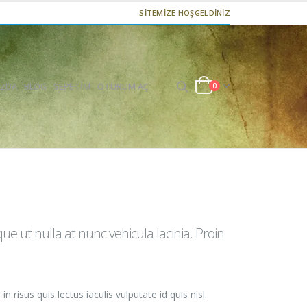
SİTEMİZE HOŞGELDİNİZ
IZDA
BLOG
SEPETIM
OTURUM AÇ
0
 ut nulla at nunc vehicula lacinia. Proin
 risus quis lectus iaculis vulputate id quis nisl.