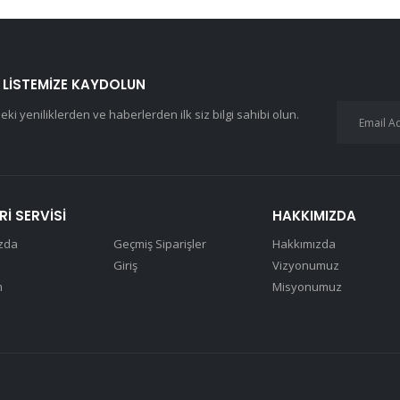
 LISTEMIZE KAYDOLUN
eki yeniliklerden ve haberlerden ilk siz bilgi sahibi olun.
I SERVISI
HAKKIMIZDA
zda
Geçmiş Siparişler
Hakkımızda
Giriş
Vizyonumuz
m
Misyonumuz