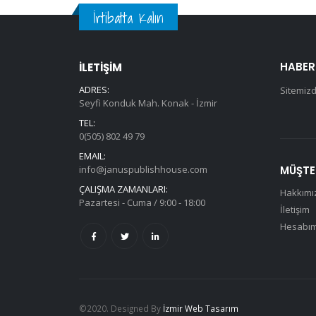
İrtibatta Kalın
HABER
İLETİŞİM
ADRES:
Sitemizd
Seyfi Konduk Mah. Konak - İzmir
TEL:
0(505) 802 49 79
EMAIL:
info@januspublishhouse.com
MÜŞTER
ÇALIŞMA ZAMANLARI:
Hakkımı
Pazartesi - Cuma / 9:00 - 18:00
İletişim
Hesabı
©2020. Designed By
İzmir Web Tasarım