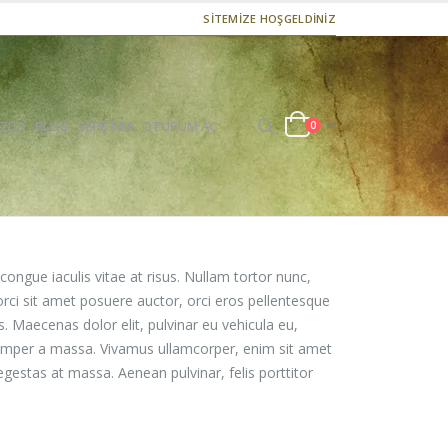
SİTEMİZE HOŞGELDİNİZ
IZDA
BLOG
SEPETIM
OTURUM AÇ
0
 congue iaculis vitae at risus. Nullam tortor nunc,
orci sit amet posuere auctor, orci eros pellentesque
. Maecenas dolor elit, pulvinar eu vehicula eu,
, semper a massa. Vivamus ullamcorper, enim sit amet
egestas at massa. Aenean pulvinar, felis porttitor