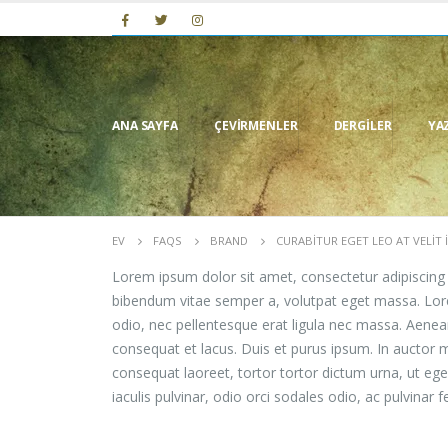
ANA SAYFA
ÇEVIRMENLER
DERGILER
YA
EV
FAQS
BRAND
CURABITUR EGET LEO AT VELIT 
Lorem ipsum dolor sit amet, consectetur adipiscing eli
bibendum vitae semper a, volutpat eget massa. Lorem 
odio, nec pellentesque erat ligula nec massa. Aenean
consequat et lacus. Duis et purus ipsum. In auctor m
consequat laoreet, tortor tortor dictum urna, ut ege
iaculis pulvinar, odio orci sodales odio, ac pulvinar f