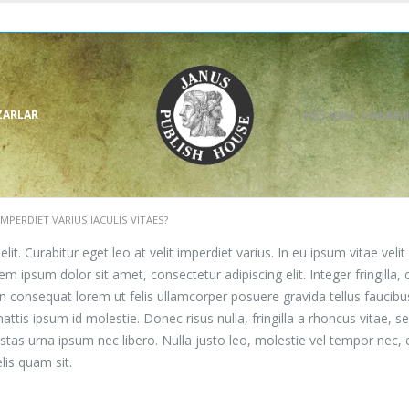
ZARLAR
HESABIM
HAKKIM
IMPERDIET VARIUS IACULIS VITAES?
t. Curabitur eget leo at velit imperdiet varius. In eu ipsum vitae velit
ipsum dolor sit amet, consectetur adipiscing elit. Integer fringilla, 
 consequat lorem ut felis ullamcorper posuere gravida tellus faucibus
attis ipsum id molestie. Donec risus nulla, fringilla a rhoncus vitae
stas urna ipsum nec libero. Nulla justo leo, molestie vel tempor nec, 
elis quam sit.