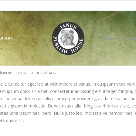
ZARLAR
HESABIM
HAKKIM
IMPERDIET VAGUE IACULIS VITAES?
t. Curabitur eget leo at velit imperdiet varius. In eu ipsum vitae velit
ipsum dolor sit amet, consectetur adipiscing elit. Integer fringilla, 
 consequat lorem ut felis ullamcorper posuere gravida tellus faucibus
attis ipsum id molestie. Donec risus nulla, fringilla a rhoncus vitae
stas urna ipsum nec libero. Nulla justo leo, molestie vel tempor nec, 
elis quam sit.