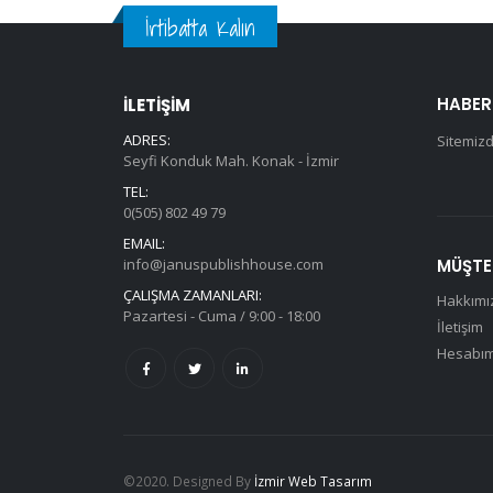
İrtibatta Kalın
HABER
İLETİŞİM
ADRES:
Sitemizd
Seyfi Konduk Mah. Konak - İzmir
TEL:
0(505) 802 49 79
EMAIL:
info@januspublishhouse.com
MÜŞTER
ÇALIŞMA ZAMANLARI:
Hakkımı
Pazartesi - Cuma / 9:00 - 18:00
İletişim
Hesabı
©2020. Designed By
İzmir Web Tasarım