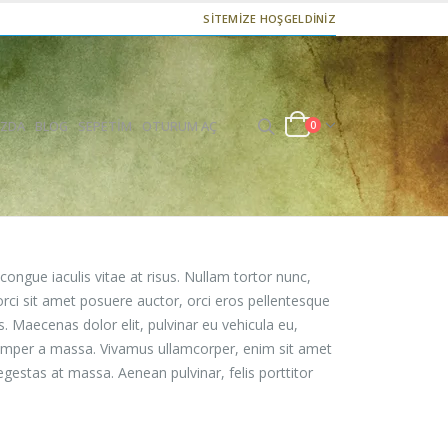
SİTEMİZE HOŞGELDİNİZ
IZDA
BLOG
SEPETIM
OTURUM AÇ
0
 congue iaculis vitae at risus. Nullam tortor nunc,
orci sit amet posuere auctor, orci eros pellentesque
. Maecenas dolor elit, pulvinar eu vehicula eu,
, semper a massa. Vivamus ullamcorper, enim sit amet
egestas at massa. Aenean pulvinar, felis porttitor