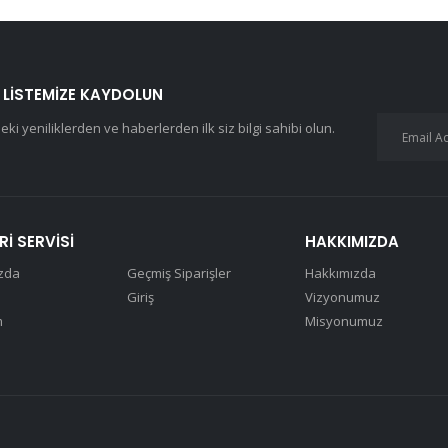
 LISTEMIZE KAYDOLUN
eki yeniliklerden ve haberlerden ilk siz bilgi sahibi olun.
I SERVISI
HAKKIMIZDA
zda
Geçmiş Siparişler
Hakkımızda
Giriş
Vizyonumuz
m
Misyonumuz