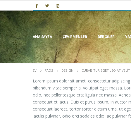
ANA SAYFA
ÇEVIRMENLER
DERGILER
YA
EV
FAQS
DESIGN
CURABITUR EGET LEO AT VELIT 
Lorem ipsum dolor sit amet, consectetur adipiscing eli
bibendum vitae semper a, volutpat eget massa. Lorem 
odio, nec pellentesque erat ligula nec massa. Aenean
consequat et lacus. Duis et purus ipsum. In auctor m
consequat laoreet, tortor tortor dictum urna, ut ege
iaculis pulvinar, odio orci sodales odio, ac pulvinar f