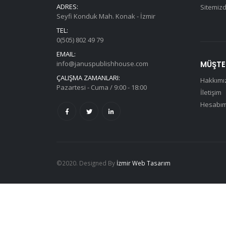
ADRES:
Sitemizd
Seyfi Konduk Mah. Konak - İzmir
TEL:
0(505) 802 49 79
EMAIL:
info@januspublishhouse.com
MÜŞTER
ÇALIŞMA ZAMANLARI:
Hakkımı
Pazartesi - Cuma / 9:00 - 18:00
İletişim
Hesabı
©2020. Designed By
İzmir Web Tasarım