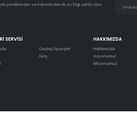
eki yeniliklerden ve haberlerden ilk siz bilgi sahibi olun.
I SERVISI
HAKKIMIZDA
zda
Geçmiş Siparişler
Hakkımızda
Giriş
Vizyonumuz
m
Misyonumuz