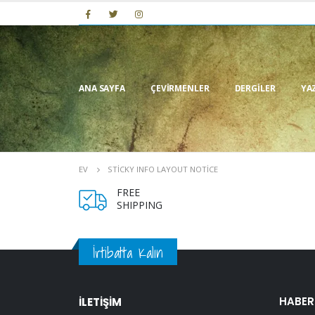
ANA SAYFA
ÇEVIRMENLER
DERGILER
YA
EV
STICKY INFO LAYOUT NOTICE
FREE
SHIPPING
İrtibatta Kalın
HABER
İLETİŞİM