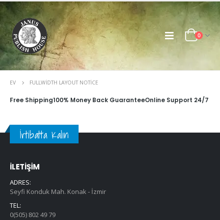
0
EV
FULLWIDTH LAYOUT NOTICE
Free Shipping
100% Money Back Guarantee
Online Support 24/7
İrtibatta Kalın
İLETİŞİM
ADRES:
Seyfi Konduk Mah. Konak - İzmir
TEL:
0(505) 802 49 79